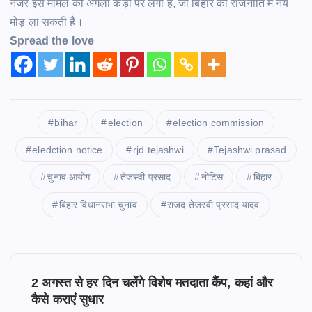
नजरें इस मामले की अगली
कड़ी
पर लगी हैं, जो बिहार की राजनीति में नये
मोड़
ला सकती है।
Spread the love
bihar
election
election commission
eledction notice
rjd tejashwi
Tejashwi prasad
चुनाव आयोग
तेजस्वी प्रसाद
नोटिस
बिहार
बिहार विधानसभा चुनाव
राजद तेजस्वी प्रसाद यादव
P
2 अगस्त से हर दिन चलेंगे विशेष मतदाता कैंप, कहां और
o
कैसे कराएं सुधार