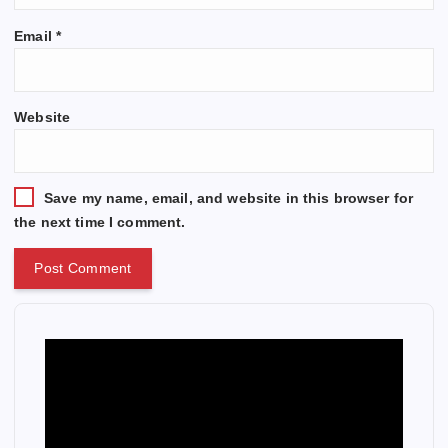
Email
*
Website
Save my name, email, and website in this browser for
the next time I comment.
V
i
d
e
o