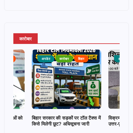
कारोबार
राजनीति
अपडेट
कारोबार
बिहार
अपडेट
क महिलाओं को
बिहार सरकार की सड़कों पर टॉल टैक्स में
विक्रमशिला सेतु
किसे मिलेगी छूट? अधिसूचना जारी
उत्तर-पूर्व बिह