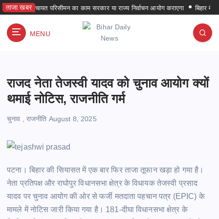
S
ताजा खबर
पंचायत परिसीमन का काम सरकार या राज्य निर्वाचन आयोग कराएगा
बिहार में पहली बार 
k
i
MENU
p
हर समय हर जगह
t
o
c
राजद नेता तेजस्वी यादव को चुनाव आयोग क्यों
o
n
थमाई नोटिस, राजनीति गर्म
t
e
चुनाव
,
राजनीति
August 8, 2025
n
t
पटना। बिहार की सियासत में एक बार फिर ताजा तूफान
खड़ा
हो गया है।
नेता प्रतिपक्ष और राघोपुर विधानसभा क्षेत्र के विधायक तेजस्वी प्रसाद
यादव पर चुनाव आयोग की ओर से फर्जी मतदाता पहचान पत्र
(EPIC)
के
मामले में नोटिस जारी किया गया है। 181-दीघा विधानसभा क्षेत्र के