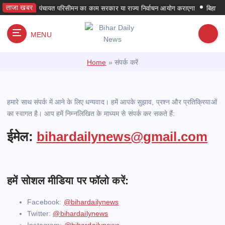
S
ताजा खबर
पंचायत परिसीमन का काम सरकार या राज्य निर्वाचन आयोग कराएगा
बिहार में पहली
k
i
MENU
p
हर समय हर जगह
t
Home
»
संपर्क करें
o
c
o
n
हमारे साथ संपर्क में आने के लिए धन्यवाद। हमें आपके सुझाव, प्रश्न और प्रतिक्रियाओं
t
का स्वागत है। आप हमें निम्नलिखित के माध्यम से संपर्क कर सकते हैं:
e
n
ईमेल:
bihardailynews@gmail.com
t
हमें सोशल मीडिया पर फॉलो करें:
Facebook:
@bihardailynews
Twitter:
@bihardailynews
Instagram:
@bihardailynews