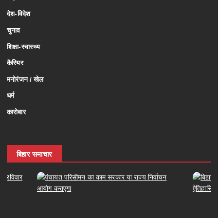
देश-विदेश
चुनाव
शिक्षा-स्वास्थ्य
कैरियर
मनोरंजन / खेल
धर्म
कारोबार
बिहार समाचार