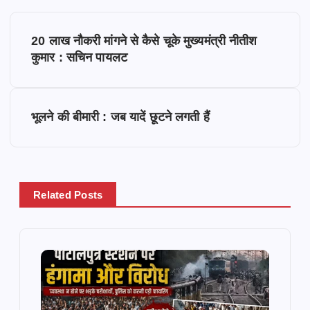
P
20 लाख नौकरी मांगने से कैसे चूके मुख्यमंत्री नीतीश
o
कुमार : सचिन पायलट
s
भूलने की बीमारी : जब यादें छूटने लगती हैं
t
n
a
Related Posts
v
i
g