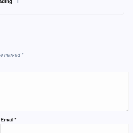
eading
are marked
*
Email
*