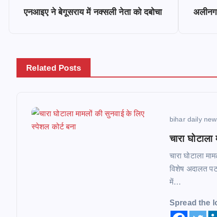
P
एनआइए ने बेगूसराय में नक्सली नेता को दबोचा
अलीनगर
o
s
Related Posts
t
n
bihar daily ne
a
चारा घोटाला 
चारा घोटाला मामल
v
विशेष अदालत पटन
में…
i
Spread the l