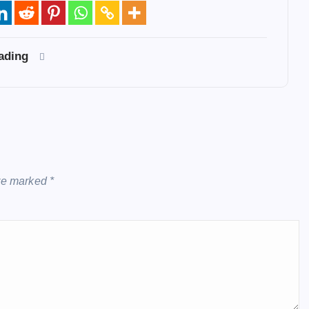
eading
are marked
*