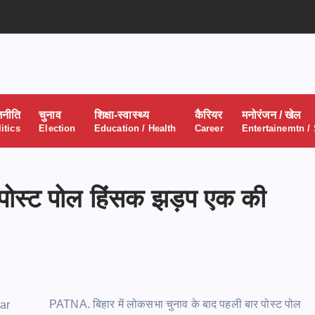
जनीति
चुनाव
शिक्षा-स्वास्थ्य
कैरियर
मनोरंजन / खेल
itics
Election
Education / Health
Career
Entertainemtn /
में पोस्ट पोल हिंसक झड़प एक की
PATNA. बिहार में लोकसभा चुनाव के बाद पहली बार पोस्ट पोल