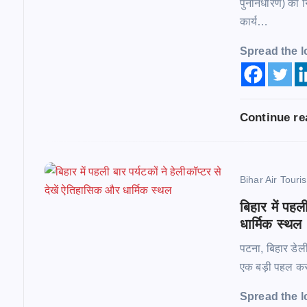
पुनर्निर्धारण) क
g
कार्य…
a
Spread the l
t
Continue r
i
o
Bihar Air Tour
n
बिहार में पहल
धार्मिक स्थल
पटना, बिहार डेली 
एक बड़ी पहल करत
Spread the l