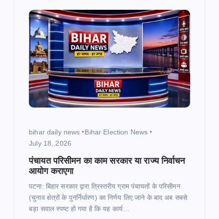
v
i
g
a
t
i
bihar daily news
Bihar Election News
July 18, 2026
o
पंचायत परिसीमन का काम सरकार या राज्य निर्वाचन
n
आयोग कराएगा
पटना: बिहार सरकार द्वारा त्रिस्तरीय ग्राम पंचायतों के परिसीमन
(चुनाव क्षेत्रों के पुनर्निर्धारण) का निर्णय लिए जाने के बाद अब सबसे
बड़ा सवाल स्पष्ट हो गया है कि यह कार्य…