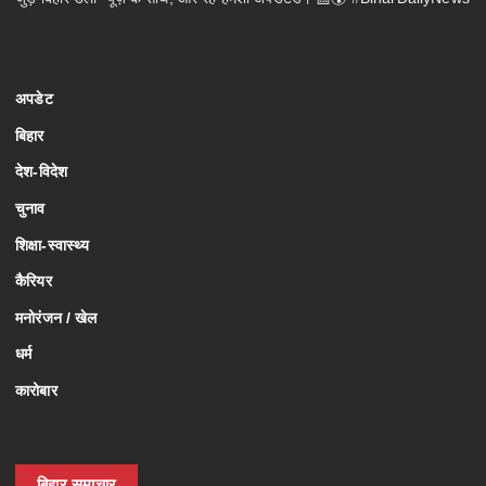
अपडेट
बिहार
देश-विदेश
चुनाव
शिक्षा-स्वास्थ्य
कैरियर
मनोरंजन / खेल
धर्म
कारोबार
बिहार समाचार