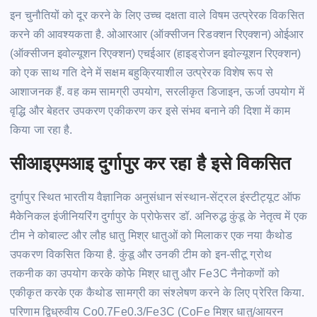
इन चुनौतियों को दूर करने के लिए उच्च दक्षता वाले विषम उत्प्रेरक विकसित
करने की आवश्यकता
है.
ओआरआर
(ऑक्सीजन रिडक्शन रिएक्शन)
ओईआर
(ऑक्सीजन
इवोल्यूशन
रिएक्शन)
एचईआर
(हाइड्रोजन
इवोल्यूशन
रिएक्शन)
को एक साथ गति देने में सक्षम
बहुक्रियाशील
उत्प्रेरक विशेष रूप से
आशाजनक
हैं.
वह कम सामग्री उपयोग, सरलीकृत डिजाइन, ऊर्जा उपयोग में
वृद्धि और बेहतर उपकरण एकीकरण कर इसे संभव बनाने की दिशा में काम
किया जा रहा
है.
सीआइएमआइ
दुर्गापुर कर रहा है इसे विकसित
दुर्गापुर स्थित भारतीय वैज्ञानिक अनुसंधान संस्थान-सेंट्रल इंस्टीट्यूट ऑफ
मैकेनिकल इंजीनियरिंग दुर्गापुर के प्रोफेसर डॉ. अनिरुद्ध कुंडू के नेतृत्व में एक
टीम ने कोबाल्ट और लौह धातु
मिश्र
धातुओं को मिलाकर एक नया
कैथोड
उपकरण विकसित किया
है.
कुंडू और उनकी टीम को इन-सीटू ग्रोथ
तकनीक का उपयोग करके
कोफे
मिश्र
धातु और
Fe3C
नैनोकणों
को
एकीकृत करके एक
कैथोड
सामग्री का संश्लेषण करने के लिए प्रेरित
किया.
परिणाम
द्विध्रुवीय
Co0.7Fe0.3/Fe3C
(CoFe
मिश्र
धातु/आयरन