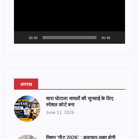
e
o
P
l
a
00:00
05:49
y
e
r
अपराध
चारा घोटाला मामलों की सुनवाई के लिए
स्पेशल कोर्ट बना
June 11, 2026
मिशन ‘नीट 2026’ : कदाचार-मुक्त होगी