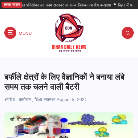
S
ताजा खबर
पंचायत परिसीमन का काम सरकार या राज्य निर्वाचन आयोग कराएगा
बिहार में पहली बार पर्
k
i
p
t
MENU
o
c
o
हर समय हर जगह
n
t
e
बर्फीले क्षेत्रों के लिए वैज्ञानिकों ने बनाया लंबे
n
समय तक चलने वाली बैटरी
t
अपडेट
,
कारोबार
,
शिक्षा-स्वास्थ्य
August 5, 2024