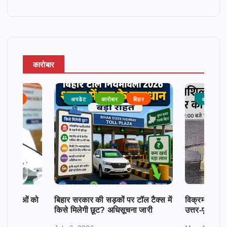
कारोबार
राजनीति
अपडेट
कारोबार
बिहार
अपडेट
क महिलाओं को
बिहार सरकार की सड़कों पर टॉल टैक्स में
विक्रमशिला सेतु
किसे मिलेगी छूट? अधिसूचना जारी
उत्तर-पूर्व बिह