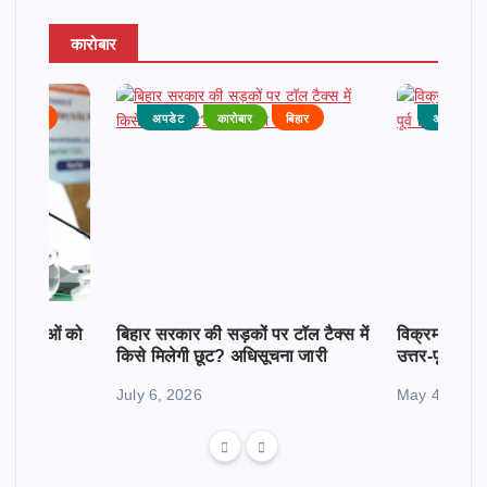
कारोबार
राजनीति
अपडेट
कारोबार
बिहार
अपडेट
क महिलाओं को
बिहार सरकार की सड़कों पर टॉल टैक्स में
विक्रमशिला सेतु
किसे मिलेगी छूट? अधिसूचना जारी
उत्तर-पूर्व बिह
July 6, 2026
May 4, 2026