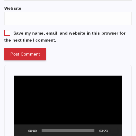
Website
Save my name, email, and website in this browser for
the next time I comment.
V
i
d
e
o
P
l
a
00:00
03:23
y