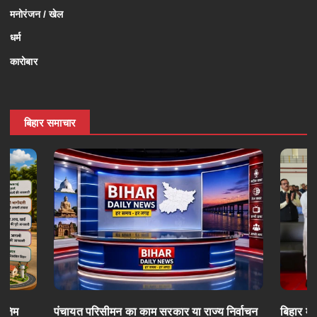
मनोरंजन / खेल
धर्म
कारोबार
बिहार समाचार
अंतिम
पंचायत परिसीमन का काम सरकार या राज्य निर्वाचन
बिहार में