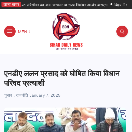
S
ताजा खबर
पंचायत परिसीमन का काम सरकार या राज्य निर्वाचन आयोग कराएगा
बिहार में पहली बार पर
k
i
p
t
MENU
o
c
o
हर समय हर जगह
n
t
e
एनडीए ललन प्रसाद को घोषित किया विधान
n
परिषद प्रत्याशी
t
चुनाव
,
राजनीति
January 7, 2025