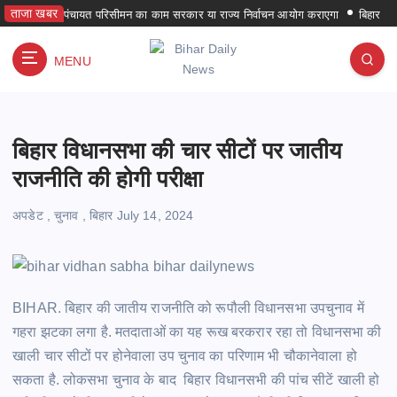
S
ताजा खबर
पंचायत परिसीमन का काम सरकार या राज्य निर्वाचन आयोग कराएगा
बिहार में पहली ब
k
i
MENU
p
हर समय हर जगह
t
o
c
बिहार विधानसभा की चार सीटों पर जातीय
o
n
राजनीति की होगी परीक्षा
t
e
अपडेट
,
चुनाव
,
बिहार
July 14, 2024
n
t
BIHAR. बिहार की जातीय राजनीति को रूपौली विधानसभा उपचुनाव में
गहरा झटका लगा है. मतदाताओं का यह रूख बरकरार रहा तो विधानसभा की
खाली चार सीटों पर होनेवाला उप चुनाव का परिणाम भी चौकानेवाला हो
सकता है. लोकसभा चुनाव के बाद बिहार विधानसभी की पांच सीटें खाली हो