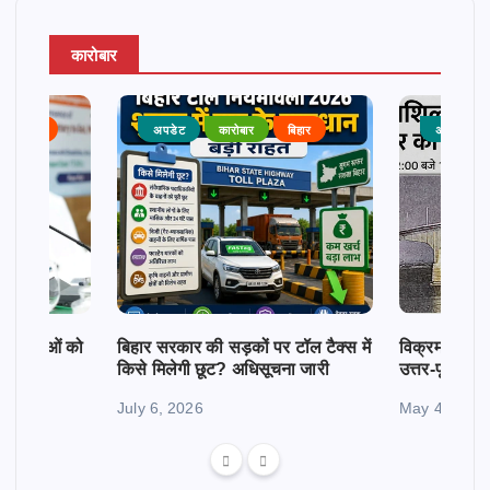
कारोबार
राजनीति
अपडेट
कारोबार
बिहार
अपडेट
क महिलाओं को
बिहार सरकार की सड़कों पर टॉल टैक्स में
विक्रमशिला सेतु
किसे मिलेगी छूट? अधिसूचना जारी
उत्तर-पूर्व बिह
July 6, 2026
May 4, 2026