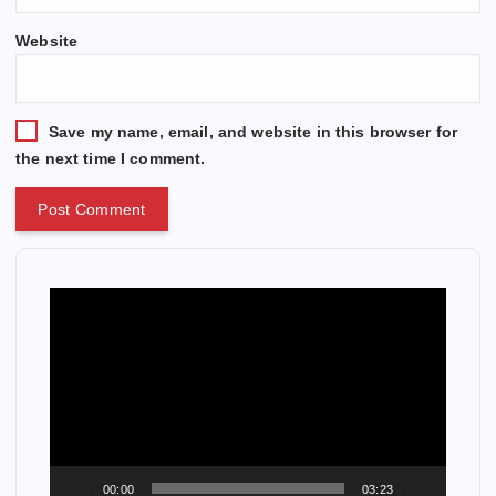
Website
Save my name, email, and website in this browser for
the next time I comment.
V
i
d
e
o
P
l
a
00:00
03:23