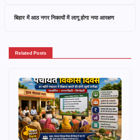
s
बिहार में आठ नगर निकायों में लागू होगा नया आरक्षण
t
n
a
Related Posts
v
i
g
a
t