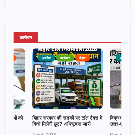
कारोबार
राजनीति
अपडेट
कारोबार
बिहार
अपडेट
क महिलाओं को
बिहार सरकार की सड़कों पर टॉल टैक्स में
विक्रमशिला सेतु
किसे मिलेगी छूट? अधिसूचना जारी
उत्तर-पूर्व बिह
July 6, 2026
May 4, 2026