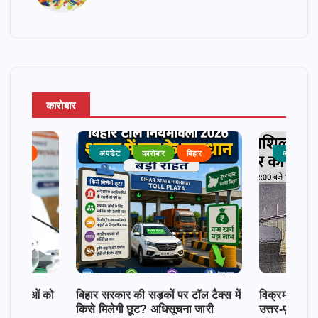
कारोबार
राजनीति
अपडेट
कारोबार
बिहार
अपडेट
क महिलाओं को
बिहार सरकार की सड़कों पर टॉल टैक्स में
विक्रमशिला सेतु
किसे मिलेगी छूट? अधिसूचना जारी
उत्तर-पूर्व बिह