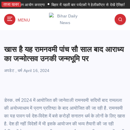
S
ताजा खबर
य निर्वाचन आयोग कराएगा
बिहार में पहली बार पर्यटकों ने हेलीकॉप्टर से देखें ऐतिहासिक और ध
k
i
MENU
p
हर समय हर जगह
t
o
c
खास है यह रामनवमी पांच सौ साल बाद आराध्य
o
n
का जन्मोत्सव उनकी जन्मभूमि पर
t
e
अपडेट
,
धर्म
April 16, 2024
n
t
डेस्क. वर्ष 2024 में आयोजित की जानेवाली रामनवमी सदियों बाद रामलला
की अयोध्याधाम में प्राण प्रतिष्ठा के बाद आयोजित की जा रही है. रामनवमी
का यह पावन पर्व देश-विदेश में बसे करोड़ों सनातन धर्म के लोगों के लिए खास
है. देश ही नहीं विदेशों में भी इसके आयोजन की भव्य तैयारी की जा रही