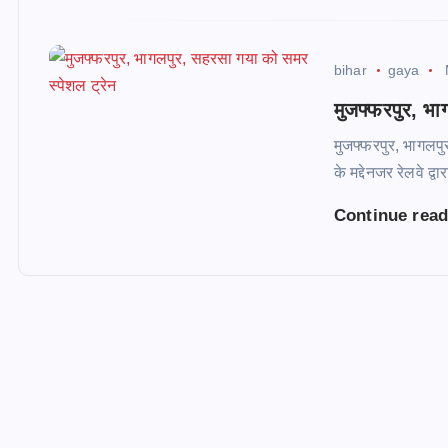
bihar
gaya
मुजफ्फरपुर, भा
मुजफ्फरपुर, भागलपु
के मद्देनजर रेलवे द
Continue rea