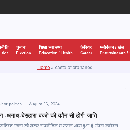
जनीति
चुनाव
शिक्षा-स्वास्थ्य
कैरियर
मनोरंजन / खेल
itics
Election
Education / Health
Career
Entertainemtn /
Home
»
caste of orphaned
ihar politics
August 26, 2024
मा -अनाथ-बेसहारा बच्चों की कौन सी होगी जाति
 और जातिगत गणना को लेकर राजनीतिक मे उफान आया हुआ है. मंडल कमीशन