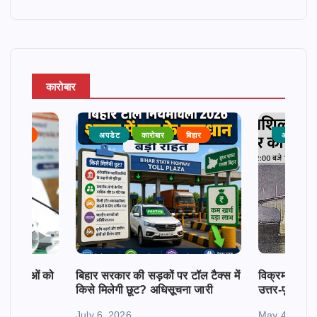
कारोबार
राजनीति
अपडेट
कारोबार
बिहार
अपडेट
क महिलाओं को
बिहार सरकार की सड़कों पर टॉल टैक्स में
विक्रमशिला सेतु
किसे मिलेगी छूट? अधिसूचना जारी
उत्तर-पूर्व बिह
July 6, 2026
May 4, 2026