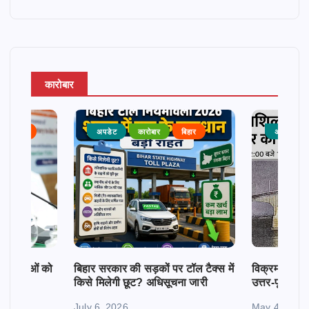
कारोबार
राजनीति
अपडेट
कारोबार
बिहार
अपडेट
क महिलाओं को
बिहार सरकार की सड़कों पर टॉल टैक्स में
विक्रमशिला सेतु
किसे मिलेगी छूट? अधिसूचना जारी
उत्तर-पूर्व बिह
July 6, 2026
May 4, 2026