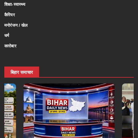
शिक्षा-स्वास्थ्य
कैरियर
मनोरंजन / खेल
धर्म
कारोबार
बिहार समाचार