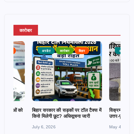
कारोबार
राजनीति
अपडेट
कारोबार
बिहार
अपडेट
क महिलाओं को
बिहार सरकार की सड़कों पर टॉल टैक्स में
विक्रमशिला सेतु
किसे मिलेगी छूट? अधिसूचना जारी
उत्तर-पूर्व बिह
July 6, 2026
May 4, 2026