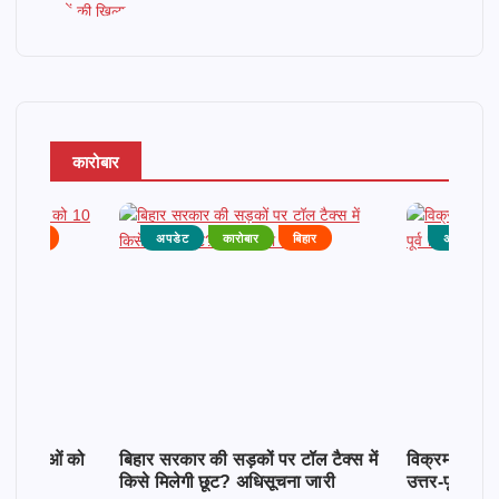
कारोबार
राजनीति
अपडेट
कारोबार
बिहार
अपडेट
क महिलाओं को
बिहार सरकार की सड़कों पर टॉल टैक्स में
विक्रमशिला सेतु
किसे मिलेगी छूट? अधिसूचना जारी
उत्तर-पूर्व बिह