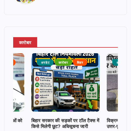
कारोबार
राजनीति
अपडेट
कारोबार
बिहार
अपडेट
क महिलाओं को
बिहार सरकार की सड़कों पर टॉल टैक्स में
विक्रमशिला सेतु
किसे मिलेगी छूट? अधिसूचना जारी
उत्तर-पूर्व बिह