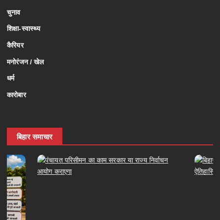
चुनाव
शिक्षा-स्वास्थ्य
कैरियर
मनोरंजन / खेल
धर्म
कारोबार
बिहार समाचार