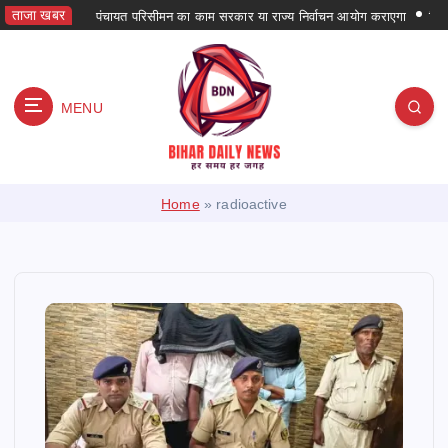
S
ताजा खबर
पंचायत परिसीमन का काम सरकार या राज्य निर्वाचन आयोग कराएगा
बिहार में प
k
i
p
t
MENU
o
c
o
हर समय हर जगह
n
Home
»
radioactive
t
e
n
t