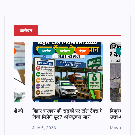
कारोबार
राजनीति
अपडेट
कारोबार
बिहार
अपडेट
क महिलाओं को
बिहार सरकार की सड़कों पर टॉल टैक्स में
विक्रमशिला सेतु
किसे मिलेगी छूट? अधिसूचना जारी
उत्तर-पूर्व बिह
July 6, 2026
May 4, 2026