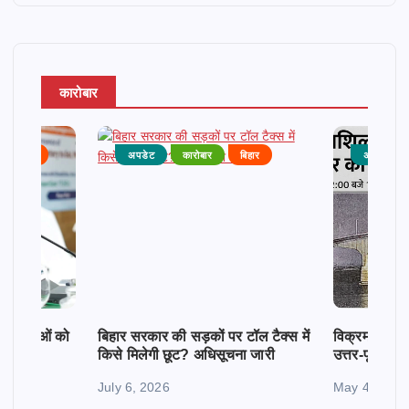
कारोबार
राजनीति
अपडेट
कारोबार
बिहार
अपडेट
क महिलाओं को
बिहार सरकार की सड़कों पर टॉल टैक्स में
विक्रमशिला सेतु
किसे मिलेगी छूट? अधिसूचना जारी
उत्तर-पूर्व बिह
July 6, 2026
May 4, 2026