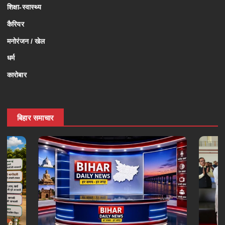
शिक्षा-स्वास्थ्य
कैरियर
मनोरंजन / खेल
धर्म
कारोबार
बिहार समाचार